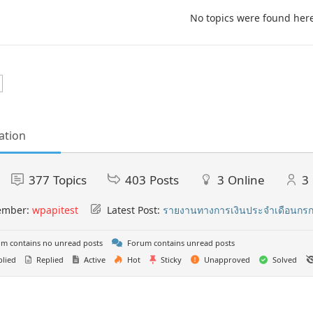
No topics were found her
ation
377
Topics
403
Posts
3
Online
3
ember:
wpapitest
Latest Post:
รายงานทางการเงินประจำเดือนกร
m contains no unread posts
Forum contains unread posts
lied
Replied
Active
Hot
Sticky
Unapproved
Solved