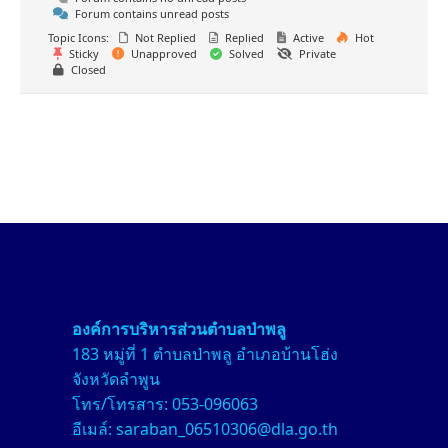
Forum contains unread posts
Topic Icons:
Not Replied
Replied
Active
Hot
Sticky
Unapproved
Solved
Private
Closed
องค์การบริหารส่วนตำบลป่า
พลู
183 หมู่ที่ 1 ตำบลป่าพลู อำเภอบ้านโฮ่ง
จังหวัดลำพูน
โทร/โทรสาร: 053-096063
อีเมล์: saraban_06510306@dla.go.th