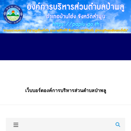
Skip
to
main
content
เว็บบอร์ดองค์การบริหารส่วนตำบลป่าพลู