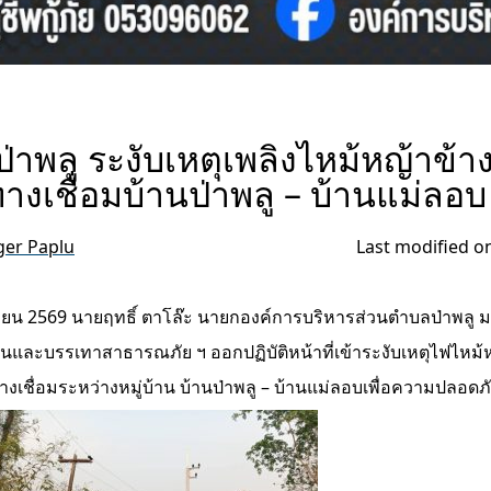
่าพลู ระงับเหตุเพลิงไหม้หญ้าข้
างเชื่อมบ้านป่าพลู – บ้านแม่ลอบ
er Paplu
Last modified on
มษายน 2569 นายฤทธิ์ ตาโล๊ะ นายกองค์การบริหารส่วนตำบลป่าพลู 
งกันและบรรเทาสาธารณภัย ฯ ออกปฏิบัติหน้าที่เข้าระงับเหตุไฟไหม
งเชื่อมระหว่างหมู่บ้าน บ้านป่าพลู – บ้านแม่ลอบเพื่อความปลอ