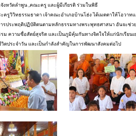
ังหวัดลำพูน ,คณะครู และผู้มีเกียรติ ร่วมในพิธี
ระครูวิวิทธรรมธาดา เจ้าคณะอำเภอบ้านโฮ่ง ได้เมตตาให้โอวาทแก่ผู้
ารประพฤติปฏิบัติตนตามหลักธรรมทางพระพุทธศาสนา อันจะช่วยเ
ม ความซื่อสัตย์สุจริต และเป็นภูมิคุ้มกันทางจิตใจให้แก่นักเรี
ีวิตประจำวัน และเป็นกำลังสำคัญในการพัฒนาสังคมต่อไป