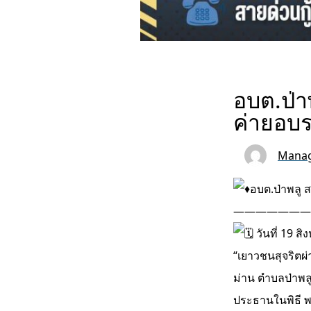
อบต.ป่า
ค่ายอบร
Manag
อบต.ป่าพลู 
———————
วันที่ 19 
“เยาวชนสุจริตผ
ม่าน ตำบลป่าพลู
ประธานในพิธี พ