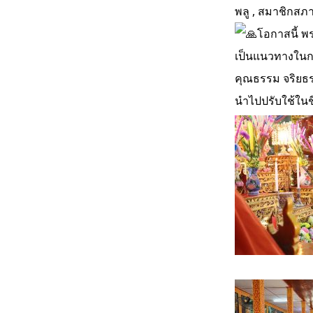
พลู , สมาชิกสภาจ
โอกาสนี้ พ
เป็นแนวทางในก
คุณธรรม จริยธรร
นำไปปรับใช้ในช