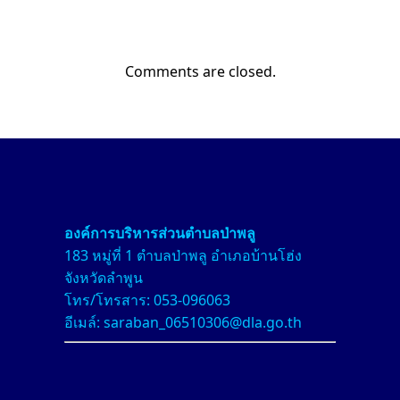
Comments are closed.
องค์การบริหารส่วนตำบลป่า
พลู
183 หมู่ที่ 1 ตำบลป่าพลู อำเภอบ้านโฮ่ง
จังหวัดลำพูน
โทร/โทรสาร: 053-096063
อีเมล์: saraban_06510306@dla.go.th